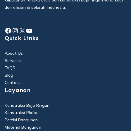
kebutuhan rangka atap dan konstruksi baja ringan yang kuat
dan efisien di seluruh Indonesia.
Facebook
Instagram
X
YouTube
Quick Links
About Us
Services
FAQS
Blog
Contact
Layanan
Konstruksi Baja Ringan
Konstruksi Plafon
Partisi Bangunan
Material Bangunan