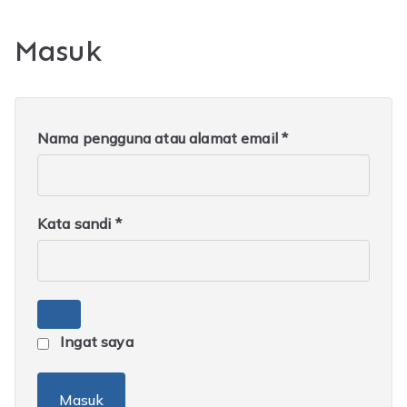
Masuk
W
Nama pengguna atau alamat email
*
a
j
i
W
Kata sandi
*
b
a
j
i
b
Ingat saya
Masuk