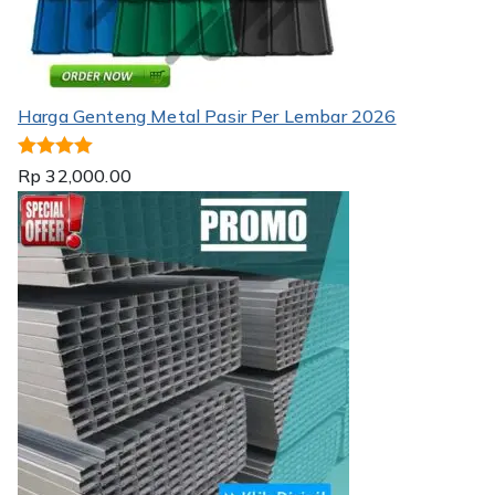
Harga Genteng Metal Pasir Per Lembar 2026
Dinilai
5.00
Rp
32,000.00
dari 5