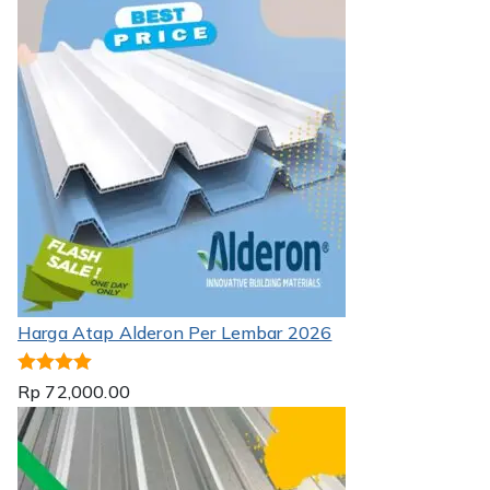
Harga Atap Alderon Per Lembar 2026
Dinilai
5.00
Rp
72,000.00
dari 5