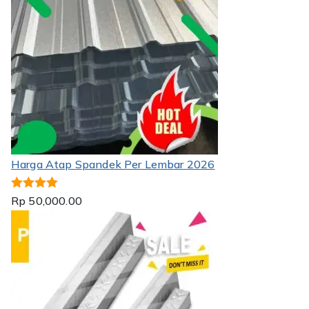
Harga Atap Spandek Per Lembar 2026
Dinilai
5.00
Rp
50,000.00
dari 5