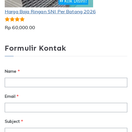
Harga Baja Ringan SNI Per Batang 2026
Dinilai
5.00
Rp
60,000.00
dari 5
Formulir Kontak
Name
*
Email
*
Subject
*