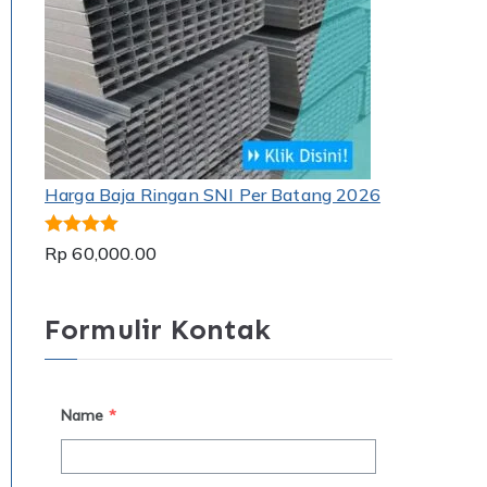
Harga Baja Ringan SNI Per Batang 2026
Dinilai
5.00
Rp
60,000.00
dari 5
Formulir Kontak
Name
*