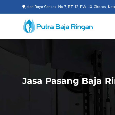
Loncat
Jalan Raya Centex, No 7, RT 12, RW 10, Ciracas, Kot
ke
konten
CV P
Spesialis 
Jasa Pasang Baja R