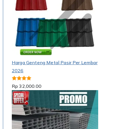
Harga Genteng Metal Pasir Per Lembar
2026
Dinilai
5.00
Rp
32,000.00
dari 5