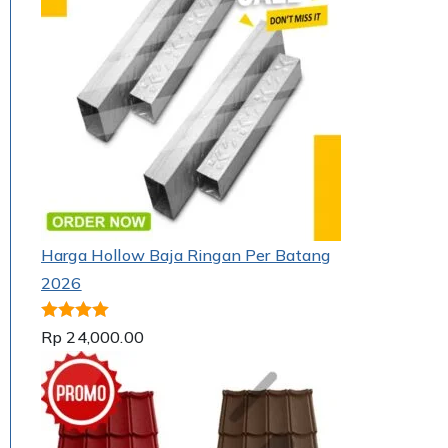
Harga Hollow Baja Ringan Per Batang
2026
Dinilai
5.00
Rp
24,000.00
dari 5