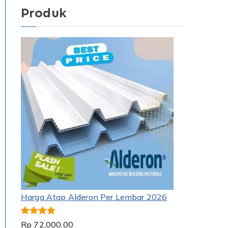
Produk
Harga Atap Alderon Per Lembar 2026
Dinilai
5.00
Rp
72,000.00