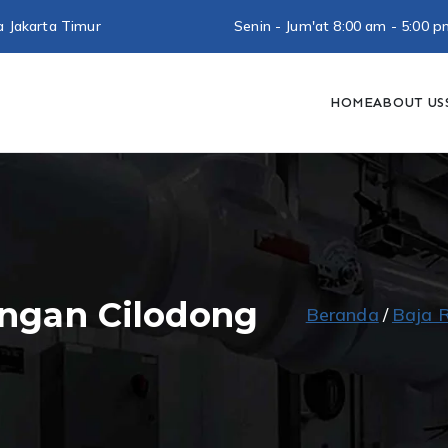
a Jakarta Timur
Senin - Jum'at 8:00 am - 5:0
HOME
ABOUT US
utra Baja Ringan
Konstruksi Baja Ringan
ingan Cilodong
Beranda
Baja 