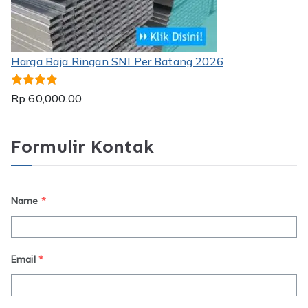
Harga Baja Ringan SNI Per Batang 2026
Dinilai
5.00
Rp
60,000.00
dari 5
Formulir Kontak
Name
*
Email
*