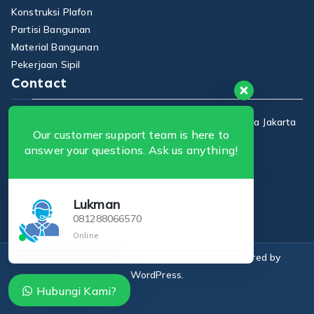
Konstruksi Plafon
Partisi Bangunan
Material Bangunan
Pekerjaan Sipil
Contact
Jalan Raya Centex, No 7, RT 12, RW 10, Ciracas, Kota Jakarta
Our customer support team is here to
Timur Indonesia.
answer your questions. Ask us anything!
+62812-8806-6570
putrabajaringan123@gmail.com
Lukman
www.putrabajaringan.com
081288066570
Online
Copyright © 2026
CV Putra Baja Ringan
. Powered by
WordPress
.
Hubungi Kami?