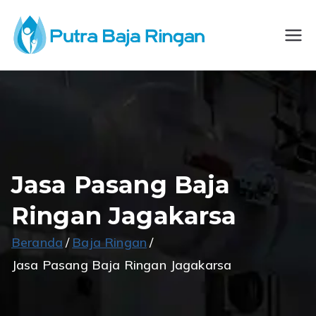
Loncat
ke
CV
Spesialis
konten
Konstruksi Baja
Putra
Ringan
Baja
Ringan
Jasa Pasang Baja
Ringan Jagakarsa
Beranda
Baja Ringan
Jasa Pasang Baja Ringan Jagakarsa