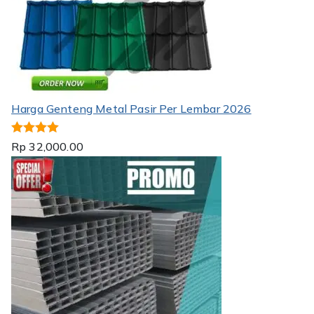
Harga Genteng Metal Pasir Per Lembar 2026
Dinilai
5.00
Rp
32,000.00
dari 5