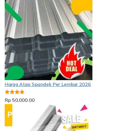
Harga Atap Spandek Per Lembar 2026
Dinilai
5.00
Rp
50,000.00
dari 5