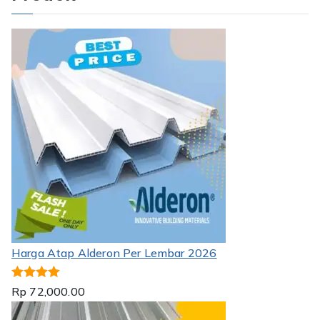
Harga Atap Alderon Per Lembar 2026
Dinilai
5.00
Rp
72,000.00
dari 5