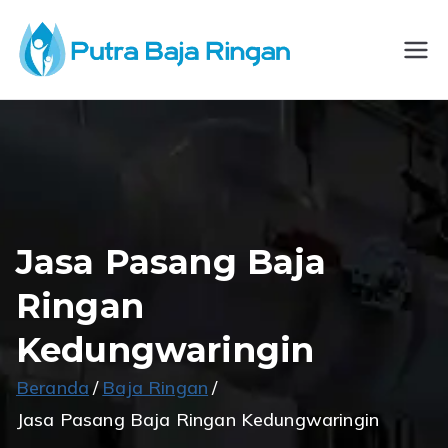
Loncat
ke
CV
Spesialis
konten
Konstruksi Baja
Putra
Ringan
Baja
Ringan
Jasa Pasang Baja
Ringan
Kedungwaringin
Beranda
Baja Ringan
Jasa Pasang Baja Ringan Kedungwaringin