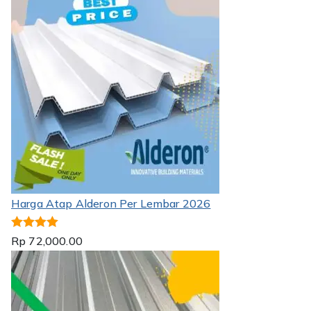
Harga Atap Alderon Per Lembar 2026
Dinilai
5.00
Rp
72,000.00
dari 5