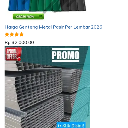
Harga Genteng Metal Pasir Per Lembar 2026
Dinilai
5.00
Rp
32,000.00
dari 5