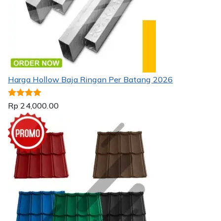
Harga Hollow Baja Ringan Per Batang 2026
Dinilai
5.00
Rp
24,000.00
dari 5