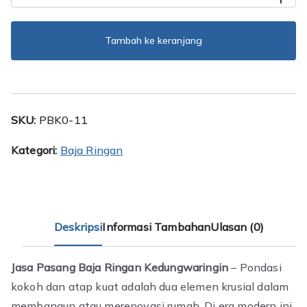
Jasa
Pasang
Baja
Tambah ke keranjang
Ringan
Kedungwaringin
SKU:
PBK0-11
Kategori:
Baja Ringan
Deskripsi
Informasi Tambahan
Ulasan (0)
Jasa Pasang Baja Ringan Kedungwaringin
– Pondasi
kokoh dan atap kuat adalah dua elemen krusial dalam
membangun atau merenovasi rumah. Di era modern ini,