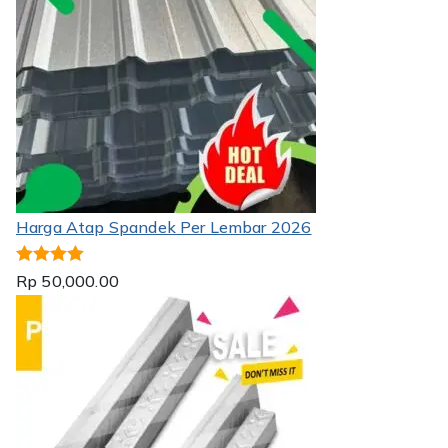
Harga Atap Spandek Per Lembar 2026
Dinilai
5.00
Rp
50,000.00
dari 5