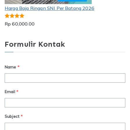
Harga Baja Ringan SNI Per Batang 2026
Dinilai
5.00
Rp
60,000.00
dari 5
Formulir Kontak
Name
*
Email
*
Subject
*