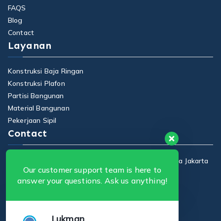
FAQS
Blog
Contact
Layanan
Konstruksi Baja Ringan
Konstruksi Plafon
Partisi Bangunan
Material Bangunan
Pekerjaan Sipil
Contact
Jalan Raya Centex, No 7, RT 12, RW 10, Ciracas, Kota Jakarta
Our customer support team is here to
Timur Indonesia.
answer your questions. Ask us anything!
+62812-8806-6570
putrabajaringan123@gmail.com
Lukman