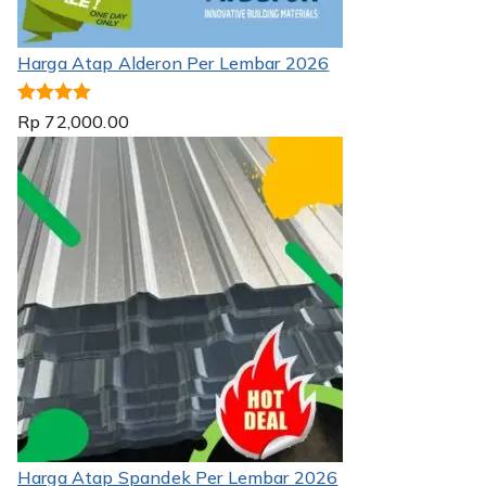
Harga Atap Alderon Per Lembar 2026
Dinilai
5.00
Rp
72,000.00
dari 5
Harga Atap Spandek Per Lembar 2026