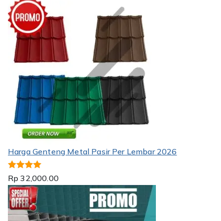
dari 5
Harga Genteng Metal Pasir Per Lembar 2026
Dinilai
5.00
Rp
32,000.00
dari 5