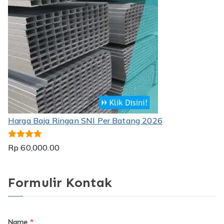
Harga Baja Ringan SNI Per Batang 2026
Dinilai
5.00
Rp
60,000.00
dari 5
Formulir Kontak
Name
*