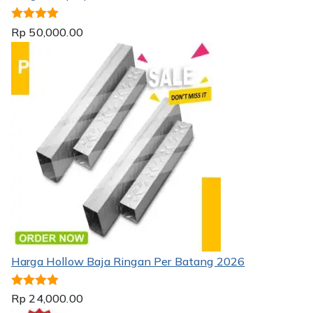
Dinilai
5.00
Rp
50,000.00
dari 5
Harga Hollow Baja Ringan Per Batang 2026
Dinilai
5.00
Rp
24,000.00