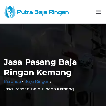
Loncat
ke
CV
Spesialis
konten
Konstruksi Baja
Putra
Ringan
Baja
Ringan
Jasa Pasang Baja
Ringan Kemang
Beranda
Baja Ringan
Jasa Pasang Baja Ringan Kemang