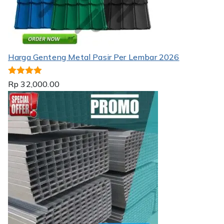
Harga Genteng Metal Pasir Per Lembar 2026
Dinilai
5.00
Rp
32,000.00
dari 5