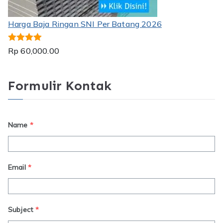
Harga Baja Ringan SNI Per Batang 2026
Dinilai
5.00
Rp
60,000.00
dari 5
Formulir Kontak
Name
*
Email
*
Subject
*