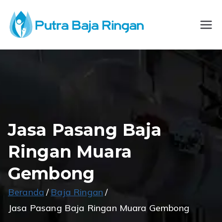
Loncat
ke
CV
Spesialis
konten
Konstruksi Baja
Putra
Ringan
Baja
Ringan
Jasa Pasang Baja
Ringan Muara
Gembong
Beranda
Baja Ringan
Jasa Pasang Baja Ringan Muara Gembong