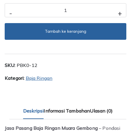
Kuantitas
-
+
Jasa
Pasang
Baja
Tambah ke keranjang
Ringan
Muara
Gembong
SKU:
PBK0-12
Kategori:
Baja Ringan
Deskripsi
Informasi Tambahan
Ulasan (0)
Jasa Pasang Baja Ringan Muara Gembong
– Pondasi