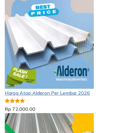
Harga Atap Alderon Per Lembar 2026
Dinilai
5.00
Rp
72,000.00
dari 5