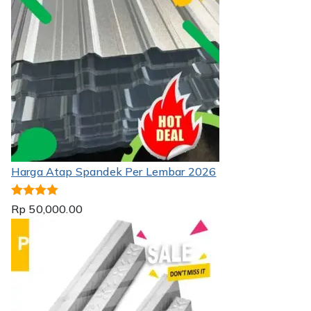
Harga Atap Spandek Per Lembar 2026
Dinilai
5.00
Rp
50,000.00
dari 5