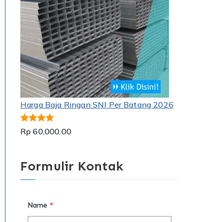
Harga Baja Ringan SNI Per Batang 2026
Dinilai
5.00
Rp
60,000.00
dari 5
Formulir Kontak
Name
*