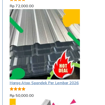
Dinilai
5.00
Rp
72,000.00
dari 5
Harga Atap Spandek Per Lembar 2026
Dinilai
5.00
Rp
50,000.00
dari 5