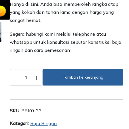
Hanya di sini, Anda bisa memperoleh rangka atap
yang kokoh dan tahan lama dengan harga yang
sangat hemat.
Segera hubungi kami melalui telephone atau
whatsapp untuk konsultasi seputar konstruksi baja
ringan dan cara pemesanan!
Kuantitas
-
+
Tambah ke keranjang
Jasa
Pasang
Baja
Ringan
SKU:
PBK0-33
Pondok
Gede
Kategori:
Baja Ringan