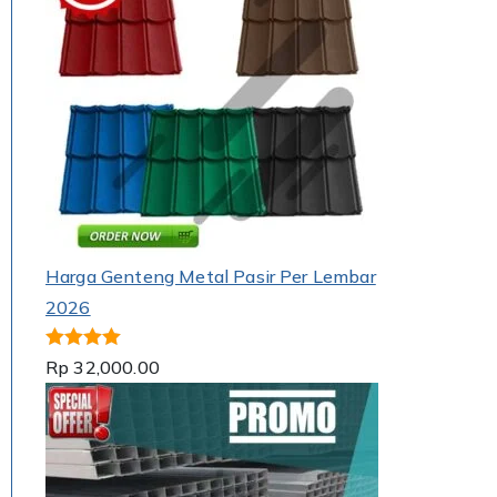
Harga Genteng Metal Pasir Per Lembar
2026
Dinilai
5.00
Rp
32,000.00
dari 5