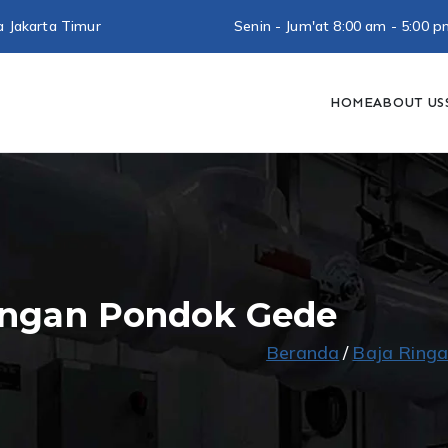
a Jakarta Timur
Senin - Jum'at 8:00 am - 5:0
HOME
ABOUT US
utra Baja Ringan
Konstruksi Baja Ringan
ingan Pondok Gede
Beranda
Baja Ring