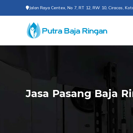
Loncat
Jalan Raya Centex, No 7, RT 12, RW 10, Ciracas, Kot
ke
konten
CV P
Spesialis 
Jasa Pasang Baja R