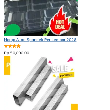
Harga Atap Spandek Per Lembar 2026
Dinilai
5.00
Rp
50,000.00
dari 5