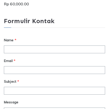
Dinilai
5.00
Rp
60,000.00
dari 5
Formulir Kontak
Name
*
Email
*
Subject
*
Message