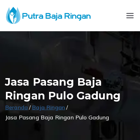
Loncat
ke
CV
Spesialis
konten
Konstruksi Baja
Putra
Ringan
Baja
Ringan
Jasa Pasang Baja
Ringan Pulo Gadung
Beranda
Baja Ringan
Jasa Pasang Baja Ringan Pulo Gadung