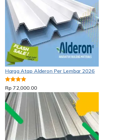
Harga Atap Alderon Per Lembar 2026
Dinilai
5.00
Rp
72,000.00
dari 5