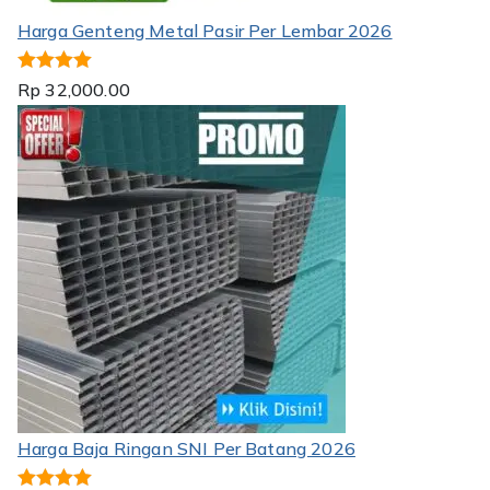
Harga Genteng Metal Pasir Per Lembar 2026
Dinilai
5.00
Rp
32,000.00
dari 5
Harga Baja Ringan SNI Per Batang 2026