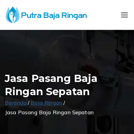
Loncat
ke
CV
Spesialis
konten
Konstruksi Baja
Putra
Ringan
Baja
Ringan
Jasa Pasang Baja
Ringan Sepatan
Beranda
Baja Ringan
Jasa Pasang Baja Ringan Sepatan