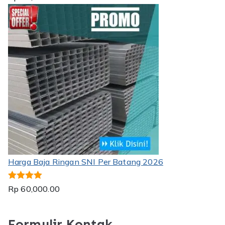
dari 5
Harga Baja Ringan SNI Per Batang 2026
Dinilai
5.00
Rp
60,000.00
dari 5
Formulir Kontak