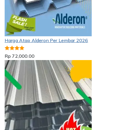
Harga Atap Alderon Per Lembar 2026
Dinilai
5.00
Rp
72,000.00
dari 5