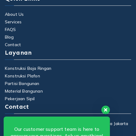
About Us
Services
FAQS
Blog
Contact
Layanan
Konstruksi Baja Ringan
Konstruksi Plafon
Partisi Bangunan
Material Bangunan
Pekerjaan Sipil
Contact
Jalan Raya Centex, No 7, RT 12, RW 10, Ciracas, Kota Jakarta
Our customer support team is here to
Timur Indonesia.
answer your questions. Ask us anything!