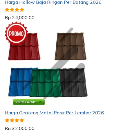
Harga Hollow Baja Ringan Per Batang 2026
Dinilai
5.00
Rp
24,000.00
dari 5
Harga Genteng Metal Pasir Per Lembar 2026
Dinilai
5.00
Rp
32,000.00